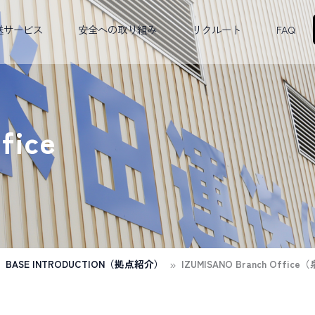
送サービス
安全への取り組み
リクルート
FAQ
fice
»
BASE INTRODUCTION（拠点紹介）
IZUMISANO Branch Off