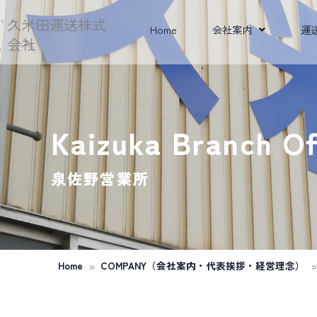
内
久米田運送株式
Home
会社案内
運
容
会社
を
ス
キ
Kaizuka Branch Of
ッ
泉佐野営業所
プ
»
»
Home
COMPANY（会社案内・代表挨拶・経営理念）